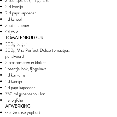
2 teentjes look, fijngehakt
2 tl komijn
2 tl paprikapoeder
1 tl kaneel
Zout en peper
Olijfolie
TOMATENBULGUR
300g bulgur
300g Miss Perfect Delice tomaatjes,
gehalveerd
2 trostomaten in blokjes
1 teentje look, fijngehakt
1 tl kurkuma
1 tl komijn
1 tl paprikapoeder
750 ml groentebouillon
1 el olijfolie
AFWERKING
6 el Griekse yoghurt