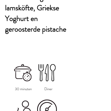
lamsköfte, Griekse
Yoghurt en
geroosterde pistache
30 minuten
Diner