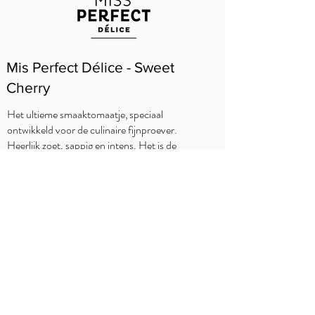
Mis Perfect Délice - Sweet
Cherry
Het ultieme smaaktomaatje, speciaal
ontwikkeld voor de culinaire fijnproever.
Heerlijk zoet, sappig en intens. Het is de
bekroonde beste in zijn soort, ongeëvenaard
in smaak en met recht onze grote trots.
WAAR TE KOOP?
Delhaize
Carrefour
OKay