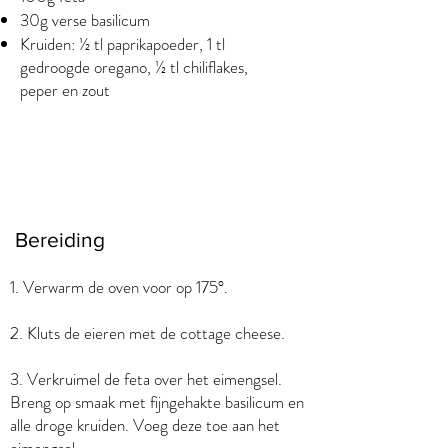
30g verse basilicum
Kruiden: ½ tl paprikapoeder, 1 tl
gedroogde oregano, ½ tl chiliflakes,
peper en zout
Bereiding
1. Verwarm de oven voor op 175°.
2. Kluts de eieren met de cottage cheese.
3. Verkruimel de feta over het eimengsel.
Breng op smaak met fijngehakte basilicum en
alle droge kruiden. Voeg deze toe aan het