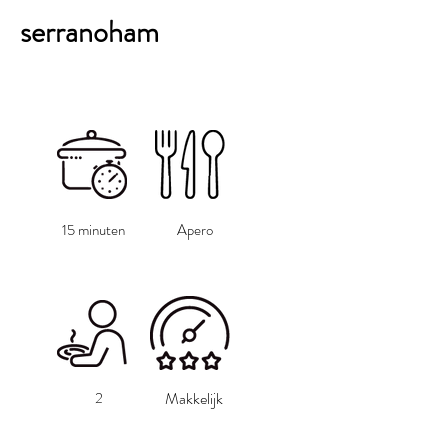
serranoham
15 minuten
Apero
2
Makkelijk