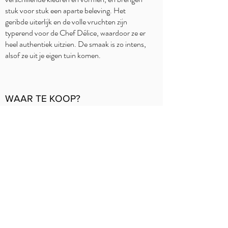
stuk voor stuk een aparte beleving. Het
geribde uiterlijk en de volle vruchten zijn
typerend voor de Chef Délice, waardoor ze er
heel authentiek uitzien. De smaak is zo intens,
alsof ze uit je eigen tuin komen.
WAAR TE KOOP?
Delhaize
Carrefour
Jumbo
Intermarché
Overzicht