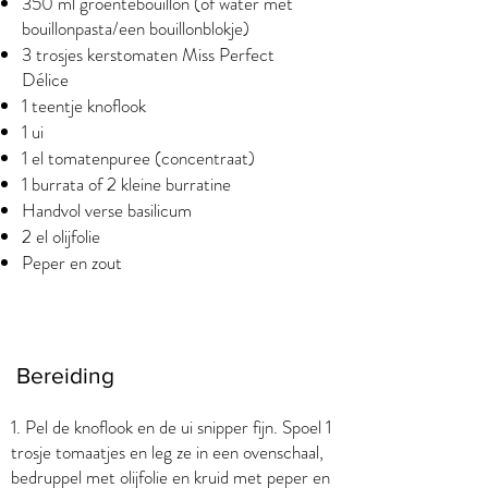
350 ml groentebouillon (of water met
bouillonpasta/een bouillonblokje)
3 trosjes kerstomaten
Miss Perfect
Délice
1 teentje knoflook
1 ui
1 el tomatenpuree (concentraat)
1 burrata of 2 kleine burratine
Handvol verse basilicum
2 el olijfolie
Peper en zout
Bereiding
1. Pel de knoflook en de ui snipper fijn. Spoel 1
trosje tomaatjes en leg ze in een ovenschaal,
bedruppel met olijfolie en kruid met peper en