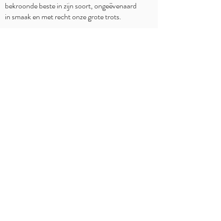
bekroonde beste in zijn soort, ongeëvenaard
in smaak en met recht onze grote trots.
WAAR TE KOOP?
Delhaize
Carrefour
OKay
Jumbo
Intermarché
Overzicht