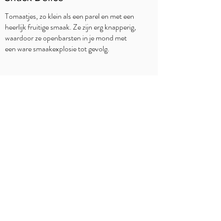
Tomaatjes, zo klein als een parel en met een
heerlijk fruitige smaak. Ze zijn erg knapperig,
waardoor ze openbarsten in je mond met
een ware smaakexplosie tot gevolg.
WAAR TE KOOP?
Spar
Overzicht