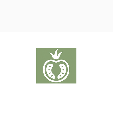
TOMATEN
Putten 19-21 - 2320 Hoogstraten
T:
+32 32 89 50 38