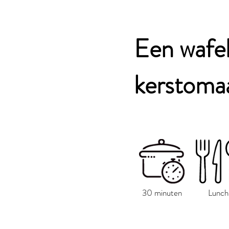
Een wafel
kerstomaa
30 minuten
Lunch