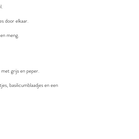
l.
es door elkaar.
 en meng.
 met grijs en peper.
jes, basilicumblaadjes en een