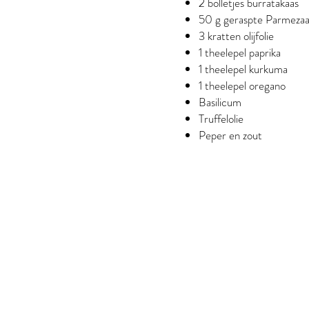
2 bolletjes burratakaas
50 g geraspte Parmezaa
3 kratten olijfolie
1 theelepel paprika
1 theelepel kurkuma
1 theelepel oregano
Basilicum
Truffelolie
Peper en zout