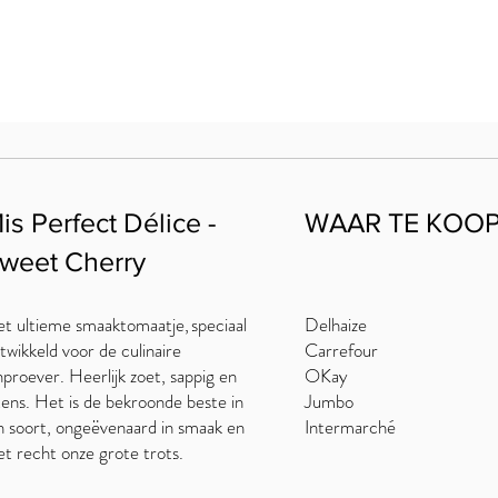
is Perfect Délice -
WAAR TE KOO
weet Cherry
t ultieme smaaktomaatje, speciaal
Delhaize
twikkeld voor de culinaire
Carrefour
jnproever. Heerlijk zoet, sappig en
OKay
tens. Het is de bekroonde beste in
Jumbo
jn soort, ongeëvenaard in smaak en
Intermarché
t recht onze grote trots.