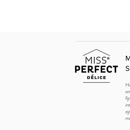
M
S
He
on
fi
in
zi
me