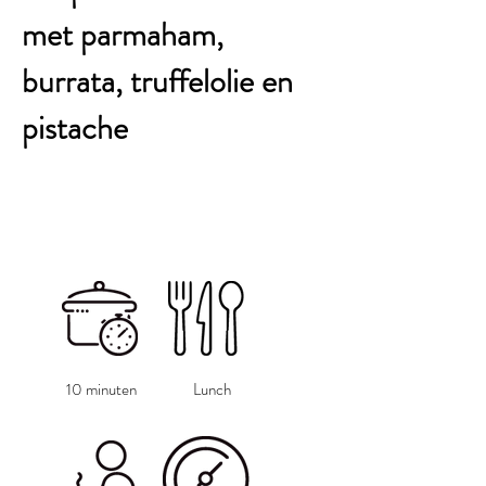
met parmaham,
burrata, truffelolie en
pistache
10 minuten
Lunch