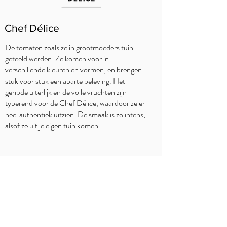
Chef Délice
De tomaten zoals ze in grootmoeders tuin
geteeld werden. Ze komen voor in
verschillende kleuren en vormen, en brengen
stuk voor stuk een aparte beleving. Het
geribde uiterlijk en de volle vruchten zijn
typerend voor de Chef Délice, waardoor ze er
heel authentiek uitzien. De smaak is zo intens,
alsof ze uit je eigen tuin komen.
WAAR TE KOOP?
Delhaize
Carrefour
Jumbo
Intermarché