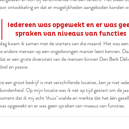
voor ontwikkeling en dat er mogelijkheden aangeboden konden 
Iedereen was opgewekt en er was ge
spraken van niveaus van functies
 dag kwam ik samen met de starters van die maand. Het was een 
r je andere mensen op een ongedwongen manier leert kennen. Daa
dat er een grote diversiteit van de mensen binnen Den Berk Délic
doel en passie.
een groot bedrijf is met verschillende locaties, ken je niet ied
bondenheid. Op mijn locatie was ik net op tijd gestart om de ja
oment dat ik mij echt ‘thuis’ voelde en merkte dat het één gezell
 was opgewekt en er was geen spraken van niveaus van functies.