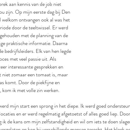
rek aan kennis van de job niet 
ou zijn. Op mijn eerste dag bij Den 
l welkom ontvangen ook al was het 
riode door de teeltwissel. Er werd 
 gehouden met de planning van de 
ge praktische informatie. Daarna 
 bedrijfsleiders. Elk van hen legde 
oces met veel passie uit. Als 
eer interessante gesprekken en 
t niet zomaar een tomaat is, maar 
pas komt. Door de piekfijne en 
 kom ik met volle zin werken. 
rd mijn start een sprong in het diepe. Ik werd goed ondersteun
locaties en er werd regelmatig afgetoetst of alles goed liep. Door
 ik de kans om mijn zelfstandigheid en wil om iets te doen slagen
vergelaten en kon bij verschillende mensen terecht. Het bleek ook