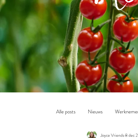
Alle posts
Nieuws
Werknemer 
Joyce Vriends
8 dec 