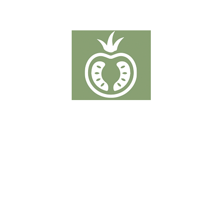
TOMATEN
Putten 19-21 - 2320 Hoogstraten
T:
+32 32 89 50 38
info@denberkdelice.be
BTW BE0759.857.121
Coöperatie Hoogstraten. Deze organisatie is verantwoordelijk voor de verkoop 
Algemene voorwaarden
-
Privacy