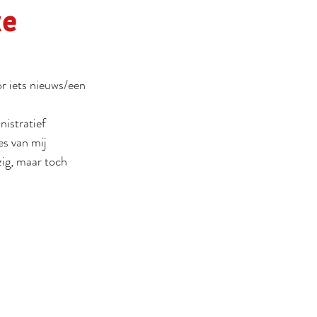
ke
r iets nieuws/een 
 
istratief 
es van mij 
zig, maar toch 