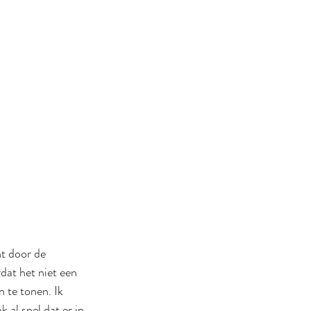
t door de 
dat het niet een 
 te tonen. Ik 
 al snel dat er in 