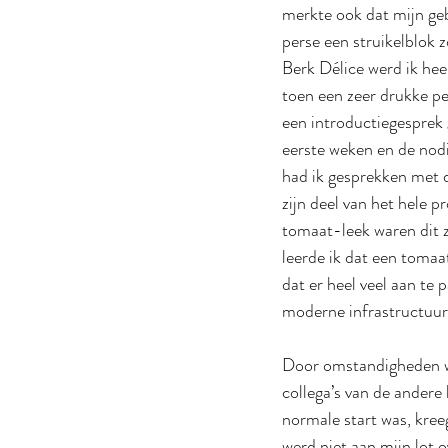
merkte ook dat mijn geb
perse een struikelblok z
Berk Délice werd ik hee
toen een zeer drukke pe
een introductiegesprek
eerste weken en de nodi
had ik gesprekken met de
zijn deel van het hele pr
tomaat-leek waren dit z
leerde ik dat een tomaa
dat er heel veel aan te 
moderne infrastructuur,
Door omstandigheden we
collega’s van de andere 
normale start was, kreeg
werd niet aan mijn lot o