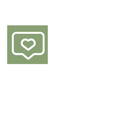
VOLG ONS
van de producten van Den Berk Délice.