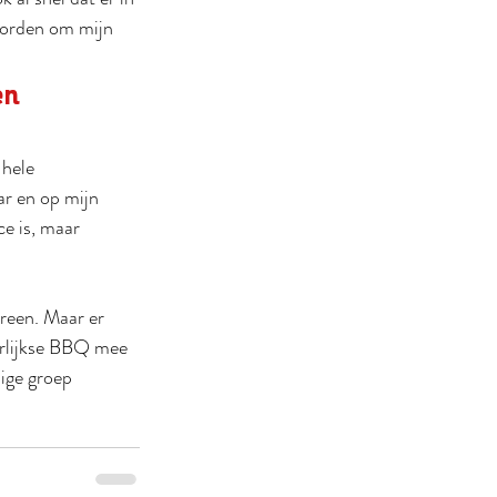
worden om mijn 
en
hele 
r en op mijn 
e is, maar 
ereen. Maar er 
arlijkse BBQ mee 
ige groep 