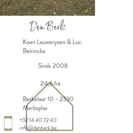
Den Berk
Koen Lauwerysen & Luc
Beirinckx
Sinds 2008
24,6 ha
Berkelaar 10 - 2330
Merksplas
+32 14 40 72 40
info@denberk.be