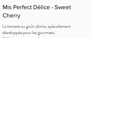
Mis Perfect Délice - Sweet
Cherry
La tomate au goût ultime, spécialement
développée pour les gourmets.
Délicieusement sucrée, juteuse et intense.
C'est la meilleure de son genre, primée, d'une
saveur inégalée et à juste titre notre grande
fierté.
OÙ ACHETER?
Delhaize
Carrefour
OKay
Jumbo
Intermarché