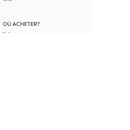
OÙ ACHETER?
Delhaize
Carrefour
OKay
Jumbo
Intermarché
Aperçu