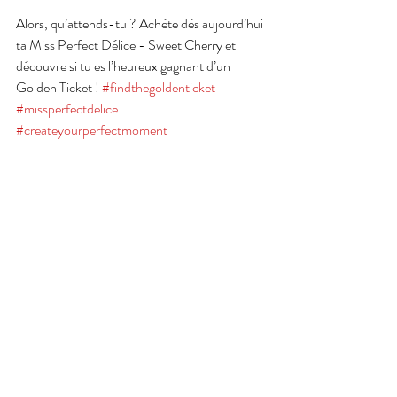
Alors, qu’attends-tu ? Achète dès aujourd’hui 
ta Miss Perfect Délice - Sweet Cherry et 
découvre si tu es l’heureux gagnant d’un 
Golden Ticket ! 
#findthegoldenticket
#missperfectdelice
#createyourperfectmoment
ACTIEVERPAKKING Miss Perfect Délice - 
Sweet Cherry