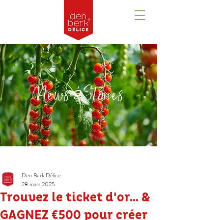
News & Stories
Post
Den Berk Délice
28 mars 2025
Trouvez le ticket d'or... &
GAGNEZ €500 pour créer