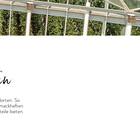
en
dorten. So
hmackhaften
eile bieten.