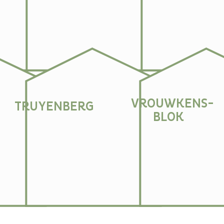
VROUWKENS-
TRUYENBERG
BLOK