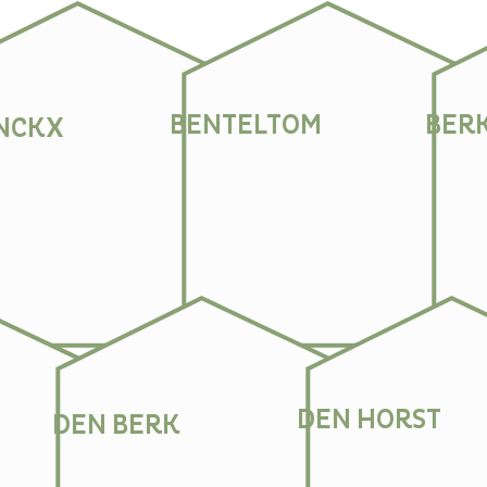
BENTELTOM
BER
INCKX
DEN HORST
DEN BERK