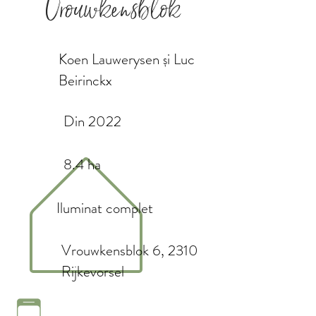
Vrouwkensblok
Koen Lauwerysen și Luc
Beirinckx
Din 2022
8.4 ha
Iluminat complet
Vrouwkensblok 6, 2310
Rijkevorsel