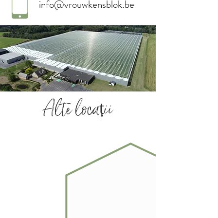
info@vrouwkensblok.be
Alte locații