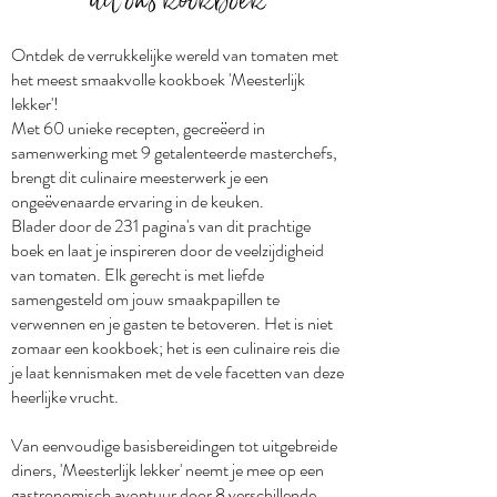
uit ons kookboek
Ontdek de verrukkelijke wereld van tomaten met
het meest smaakvolle kookboek 'Meesterlijk
lekker'!
Met 60 unieke recepten, gecreëerd in
samenwerking met 9 getalenteerde masterchefs,
brengt dit culinaire meesterwerk je een
ongeëvenaarde ervaring in de keuken.
Blader door de 231 pagina's van dit prachtige
boek en laat je inspireren door de veelzijdigheid
van tomaten. Elk gerecht is met liefde
samengesteld om jouw smaakpapillen te
verwennen en je gasten te betoveren. Het is niet
zomaar een kookboek; het is een culinaire reis die
je laat kennismaken met de vele facetten van deze
heerlijke vrucht.
Van eenvoudige basisbereidingen tot uitgebreide
diners, 'Meesterlijk lekker' neemt je mee op een
gastronomisch avontuur door 8 verschillende