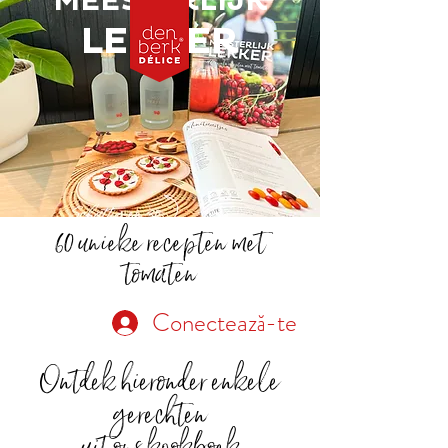
MEESTERLIJK
LEKKER
60 unieke recepten met
tomaten
Conectează-te
Ontdek hieronder enkele
gerechten