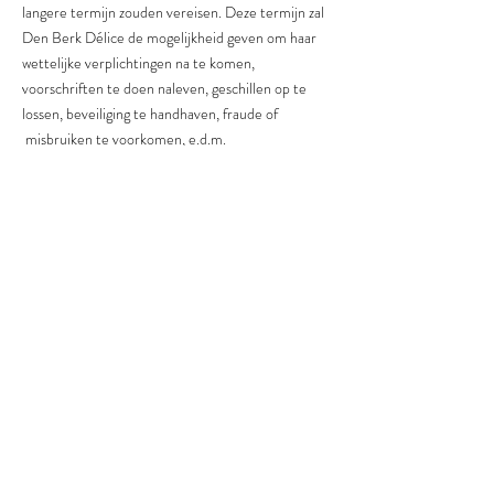
langere termijn zouden vereisen. Deze termijn zal
Den Berk Délice de mogelijkheid geven om haar
wettelijke verplichtingen na te komen,
voorschriften te doen naleven, geschillen op te
lossen, beveiliging te handhaven, fraude of
misbruiken te voorkomen, e.d.m.
9. Rechten van betrokkenen
Den Berk Délice zal de uitoefening van de
volgende rechten aan de natuurlijke persoon
faciliteren:
• recht op inzage in zijn persoonsgegevens;
• recht op rechtzetting van zijn onjuiste
persoonsgegevens;
• recht op wissen van zijn persoonsgegevens;
• recht op beperking van de verwerking van zijn
persoonsgegevens;
• recht op overdraagbaarheid van zijn gegevens;
• recht op bezwaar tegen geautomatiseerde