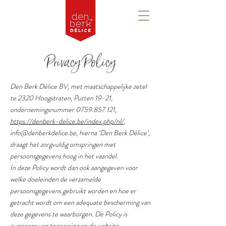
Privacy Policy
Den Berk Délice BV, met maatschappelijke zetel
te 2320 Hoogstraten, Putten 19-21,
ondernemingsnummer
0759.857.121
,
https://denberk-delice.be/index.php/nl/
,
info@denberkdelice.be
, hierna ‘Den Berk Délice’,
draagt het zorgvuldig omspringen met
persoonsgegevens hoog in het vaandel.
In deze Policy wordt dan ook aangegeven voor
welke doeleinden de verzamelde
persoonsgegevens gebruikt worden en hoe er
getracht wordt om een adequate bescherming van
deze gegevens te waarborgen. De Policy is
eveneens van toepassing op de website