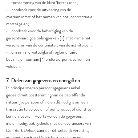
• toestemming van de klant/betrokkene;
• noodzaak voor de uitvoering van de
overeenkomst of het nemen van pre-contractuele
maatregelen;
• noodzaak voor de behartiging van de
gerechtvaardigde belangen van [*], met name het
verzekeren van de continuïteit van de activiteiten;
• om aan alle wettelijke of reglementaire
bepalingen waaraan [*] onderworpen is te kunnen
voldoen.
7. Delen van gegevens en doorgiften
In principe worden persoonsgegevens enkel
gedeeld met toestemming van de betreffende
natuurlijke persoon of indien dit nodig is om een
transactie te voltooien of een product of dienst te
kunnen leveren. Voorts worden de gegevens,
indien nodig, ook gedeeld met de leveranciers van
Den Berk Délice, wanneer dit wettelijk vereist is,
wanneer Den Berk Délice betrokken is in een