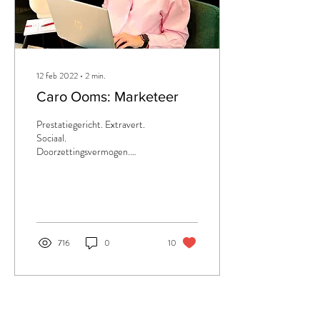
12 feb 2022
∙
2
min.
Caro Ooms: Marketeer
Prestatiegericht. Extravert.
Sociaal.
Doorzettingsvermogen.
Zelfstandig. Daadkrachtig.
Stipt. Dit ben ik, zo omschrijf ik
mezelf.
716
0
10