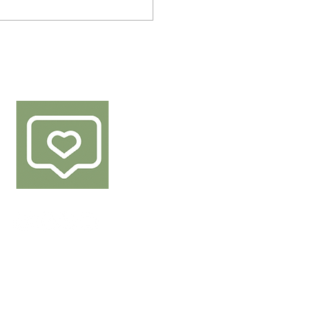
VOLG ONS
van de producten van Den Berk Délice.