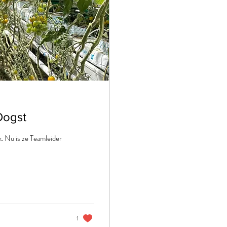
Oogst
k. Nu is ze Teamleider
1