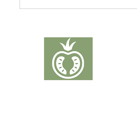
TOMATEN
Putten 19-21 - 2320 Hoogstraten
T:
+32 32 89 50 38
info@denberkdelice.be
BTW BE0759.857.121
Coöperatie Hoogstraten. Deze organisatie is verantwoordelijk voor de verkoop 